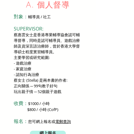
A. 個人督導
對象：
輔導員 / 社工
SUPERVISOR:
蔡惠雲女士是香港專業輔導協會認可輔
導督導，同時是認可輔導員、遊戲治療
師及資深言語治療師，曾於香港大學督
導碩士程度實習輔導員。
主要學習或研究範圍:
- 遊戲治療
- 家庭治療
- 認知行為治療
蔡女士 (Stella) 是兩本書的作者:
正向關係 ─ 99句教子好句
玩出親子情 ─ 52個親子遊戲
收費：
$1000 / 小時
$800 / 小時 (CofP)​
報名：
您可網上報名或
電郵查詢
網上報名