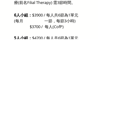
療(前名Filial Therapy) 需3節時間。
6人小組：
$3900 / 每人共6節為1單元
(每月 一節，每節3小時)
$3700 / 每人(CofP)
5人小組：
$4700 / 每人共6節為1單元
(每月 一 節，每節3小時)
$4500 / 每人(CofP)
SUPERVISOR:
蔡惠雲女士是香港專業輔導協會認可輔
導督導，同時是認可輔導員、遊戲治療
師及資深言語治療師，曾於香港大學督
導碩士程度實習輔導員。
主要學習或研究範圍:
- 遊戲治療
- 家庭治療
- 認知行為治療
蔡女士 (Stella) 是兩本書的作者:
正向關係 ─ 99句教子好句
玩出親子情 ─ 52個親子遊戲